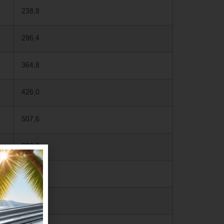
238,8
296,4
364,8
426,0
507,6
606,0
723,6
818,4