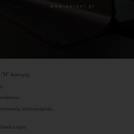
 “H” διατομής
ις
αστάσεων
στατικούς υπολογισμούς
λλικά κτίρια