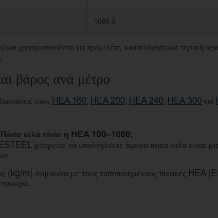
1068,0
 και χρησιμοποιούνται για προμελέτη, κοστολόγηση και τεχνική αξι
α
.
αι βάρος ανά μέτρο
HEA 160
HEA 200
HEA 240
HEA 300
 διαστάσεις όπως
,
,
,
και
Πόσα κιλά είναι η HEA 100–1000;
STEEL μπορείτε να υπολογίσετε άμεσα πόσα κιλά είναι μια
ων.
ς (kg/m) σύμφωνα με τους τυποποιημένους πίνακες HEA (EN 
εταφορά.