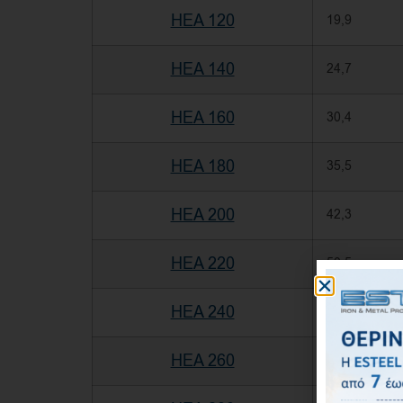
HEA 120
19,9
HEA 140
24,7
HEA 160
30,4
HEA 180
35,5
HEA 200
42,3
HEA 220
50,5
HEA 240
60,3
HEA 260
68,2