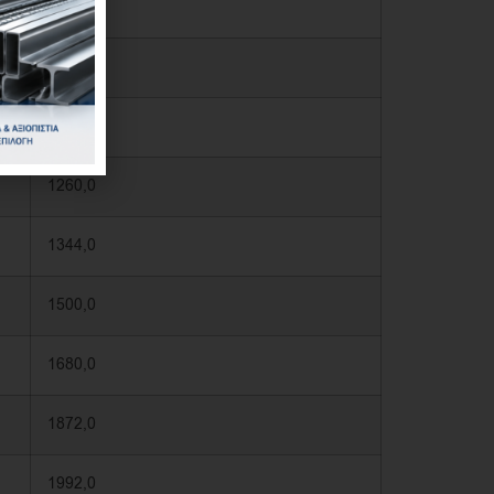
916,8
1059,6
1171,2
1260,0
1344,0
1500,0
1680,0
1872,0
1992,0