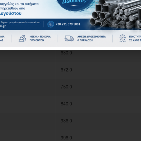
458,4
529,8
585,6
630,0
672,0
750,0
840,0
936,0
996,0