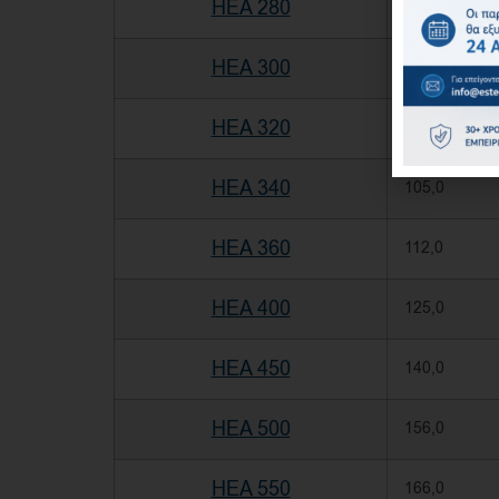
HEA 280
76,4
HEA 300
88,3
HEA 320
97,6
HEA 340
105,0
HEA 360
112,0
HEA 400
125,0
HEA 450
140,0
HEA 500
156,0
HEA 550
166,0