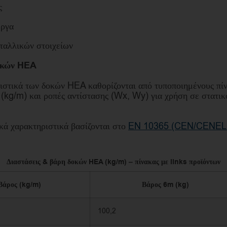
ς
έργα
ταλλικών στοιχείων
δοκών HEA
ριστικά των δοκών HEA καθορίζονται από τυποποιημένους πί
 (kg/m) και ροπές αντίστασης (Wx, Wy) για χρήση σε στατι
κά χαρακτηριστικά βασίζονται στο
EN 10365 (CEN/CENEL
Διαστάσεις & βάρη δοκών HEA (kg/m) – πίνακας με links προϊόντων
Βάρος (kg/m)
Βάρος 6m (kg)
100,2