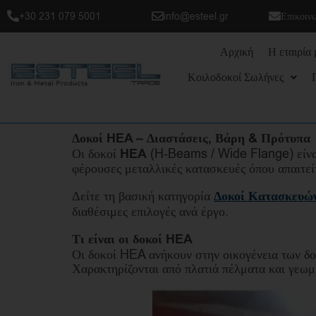
+30 231 079 5001
info@esteel.gr
Επικοιν
Αρχική
Η εταιρία 
Κοιλοδοκοί Σωλήνες
Δοκοί HEA – Διαστάσεις, Βάρη & Πρότυπα
Οι δοκοί
HEA
(H-Beams / Wide Flange) είναι
φέρουσες μεταλλικές κατασκευές όπου απαιτεί
Δείτε τη βασική κατηγορία
Δοκοί Κατασκευώ
διαθέσιμες επιλογές ανά έργο.
Τι είναι οι δοκοί HEA
Οι δοκοί HEA ανήκουν στην οικογένεια των δοκ
Χαρακτηρίζονται από πλατιά πέλματα και γεωμ