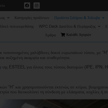
ωνία
μας
Κατηγορίες προϊόντων
Προϊόντα Σιδήρου & Χάλυβα
Πάνελ πολυουρεθάνης
WPC Deck Δαπέδου & Περίφραξης
Ε
Καλάθι Αγορών
Άρθρα
 τυποποιημένες χαλύβδινες δοκοί ευρωπαϊκού τύπου, με “H”
ται αυξημένη ακαμψία και σταθερότητα.
ν
της ESTEEL για όλους τους τύπους διατομών (IPE, IPN, 
ών “H” και χρησιμοποιούνται εκτενώς σε κτίρια, βιομηχανικ
ετρία που διευκολύνει τη σύνδεση με ελάσματα, κοχλίες ή σ