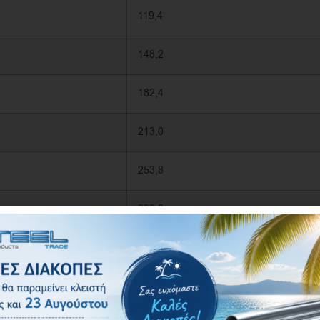
119,4
148,2
182,4
213,0
253,8
303,0
361,8
409,2