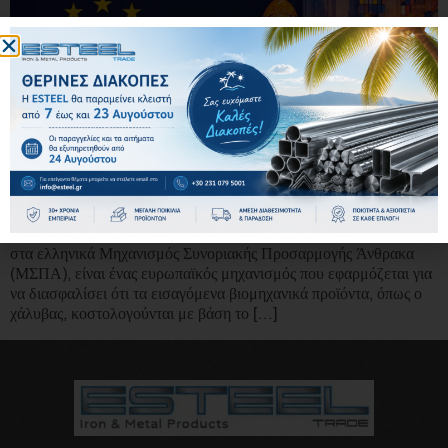
Ο CBAM & χάλυβας αποτελούν πλέον βασικούς παράγοντες στη
διαμόρφωση των τιμών σιδήρου και χάλυβα στην Ελλάδα και την
Ευρώπη. Ο CBAM (Carbon Border Adjustment Mechanism), ή
στα ελληνικά Μηχανισμός Συνοριακής Προσαρμογής Άνθρακα
(ΜΣΠΑ), είναι ένας ευρωπαϊκός μηχανισμός που εφαρμόζεται για
να διασφαλίσει ότι τα εισαγόμενα βιομηχανικά προϊόντα, όπως ο
χάλυβας, κοστολογούνται με βάση το […]