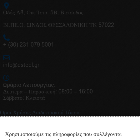
Οδός Α8, Οικ.Τετρ. 5Β, Β είσοδος,
ΒΙ.ΠΕ.Θ. ΣΙΝΔΟΣ ΘΕΣΣΑΛΟΝΙΚΗ ΤΚ 57022
+ (30) 231 079 5001
info@esteel.gr
Ωράριο Λειτουργίας:
Δευτέρα – Παρασκευή: 08:00 – 16:00
Σάββατο: Κλειστά
Όροι Χρήσης Διαδικτυακού Τόπου
Δήλωση Προστασίας Δεδομένων Προσωπικού Χαρακτήρα
GDPR
Χρησιμοποιούμε τις πληροφορίες που συλλέγονται